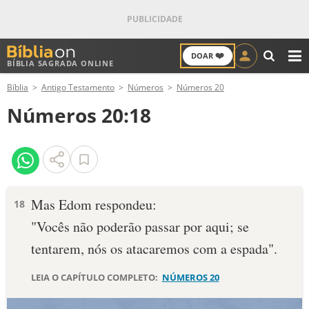
❤️
DOAR
BÍBLIA SAGRADA ONLINE
M
Bíblia
Antigo Testamento
Números
Números 20
ANTIGO TESTAMENTO
Números 20:18
NOVO TESTAMENTO
VERSÍCULOS
VERSÍCULO DO DIA
Mas Edom respondeu:
18
"Vocês não poderão passar por aqui; se
PALAVRA DO DIA
tentarem, nós os atacaremos com a espada".
SALMO DO DIA
LEIA O CAPÍTULO COMPLETO:
NÚMEROS 20
DEVOCIONAL DIÁRIO