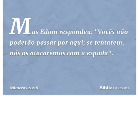
10 MANDAMENTOS
ESTUDOS BÍBLICOS
ESBOÇOS DE PREGAÇÃO
TEMAS
PERGUNTE À BÍBLIA
IA
TERMO BÍBLICO
JOGOS
QUEM SOMOS
LOJA BÍBLIAON