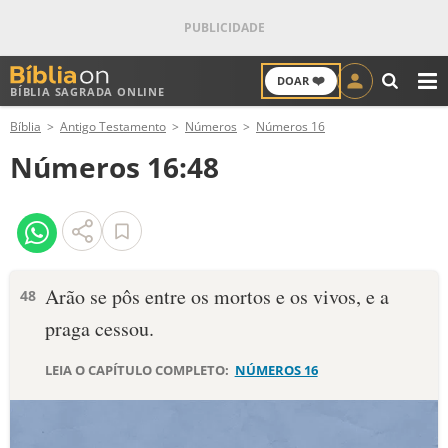
❤️
DOAR
BÍBLIA SAGRADA ONLINE
M
Bíblia
Antigo Testamento
Números
Números 16
ANTIGO TESTAMENTO
Números 16:48
NOVO TESTAMENTO
VERSÍCULOS
VERSÍCULO DO DIA
Arão se pôs entre os mortos e os vivos, e a
48
praga cessou.
PALAVRA DO DIA
LEIA O CAPÍTULO COMPLETO:
NÚMEROS 16
SALMO DO DIA
DEVOCIONAL DIÁRIO