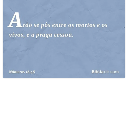
10 MANDAMENTOS
ESTUDOS BÍBLICOS
ESBOÇOS DE PREGAÇÃO
TEMAS
PERGUNTE À BÍBLIA
IA
TERMO BÍBLICO
JOGOS
QUEM SOMOS
LOJA BÍBLIAON