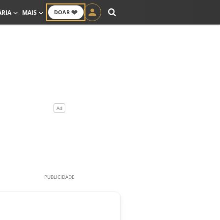
❤️
ÁRIA
MAIS
DOAR