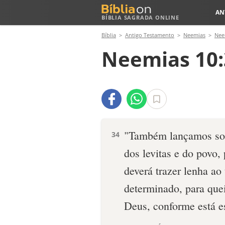
AN
BÍBLIA SAGRADA ONLINE
Bíblia
Antigo Testamento
Neemias
Nee
Neemias 10:
"Também lançamos sort
34
dos levitas e do povo,
deverá trazer lenha a
determinado, para quei
Deus, conforme está es