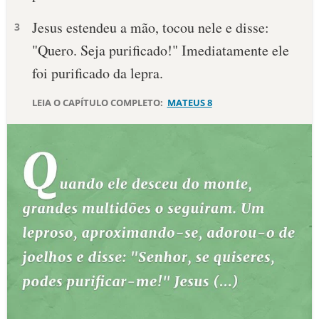
Jesus estendeu a mão, tocou nele e disse:
10 MANDAMENTOS
3
"Quero. Seja purificado!" Imediatamente ele
ESTUDOS BÍBLICOS
foi purificado da lepra.
ESBOÇOS DE PREGAÇÃO
LEIA O CAPÍTULO COMPLETO:
MATEUS 8
TEMAS
PERGUNTE À BÍBLIA
IA
TERMO BÍBLICO
JOGOS
QUEM SOMOS
LOJA BÍBLIAON