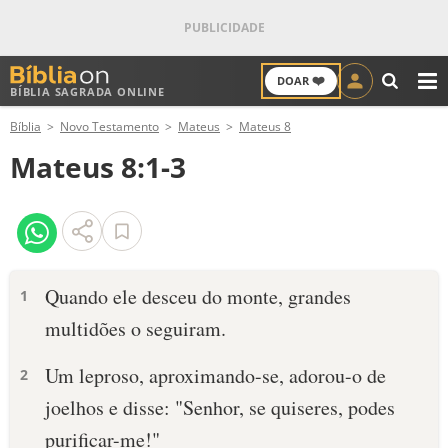
❤️
DOAR
BÍBLIA SAGRADA ONLINE
M
Bíblia
Novo Testamento
Mateus
Mateus 8
ANTIGO TESTAMENTO
Mateus 8:1-3
NOVO TESTAMENTO
VERSÍCULOS
VERSÍCULO DO DIA
Quando ele desceu do monte, grandes
1
multidões o seguiram.
PALAVRA DO DIA
Um leproso, aproximando-se, adorou-o de
2
SALMO DO DIA
joelhos e disse: "Senhor, se quiseres, podes
DEVOCIONAL DIÁRIO
purificar-me!"