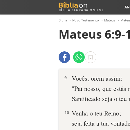
AN
BÍBLIA SAGRADA ONLINE
Bíblia
Novo Testamento
Mateus
Mateu
Mateus 6:9-
Vocês, orem assim:
9
"Pai nosso, que estás 
Santificado seja o teu
Venha o teu Reino;
10
seja feita a tua vontade