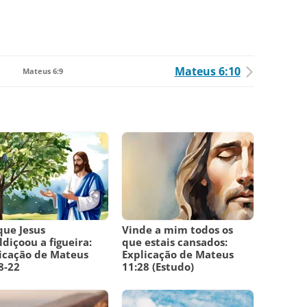
Mateus 6:10
Mateus 6:9
que Jesus
Vinde a mim todos os
diçoou a figueira:
que estais cansados:
icação de Mateus
Explicação de Mateus
8-22
11:28 (Estudo)