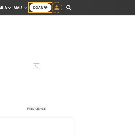
❤️
ÁRIA
MAIS
DOAR