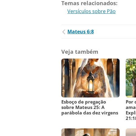
Temas relacionados:
Versículos sobre Pão
Mateus 6:8
Veja também
Esboço de pregação
Por 
sobre Mateus 25: A
amal
parábola das dez virgens
Expl
21:1