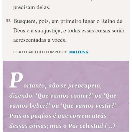
precisam delas.
10 MANDAMENTOS
Busquem, pois, em primeiro lugar o Reino de
33
ESTUDOS BÍBLICOS
Deus e a sua justiça, e todas essas coisas serão
acrescentadas a vocês.
ESBOÇOS DE PREGAÇÃO
LEIA O CAPÍTULO COMPLETO:
MATEUS 6
TEMAS
PERGUNTE À BÍBLIA
IA
TERMO BÍBLICO
JOGOS
QUEM SOMOS
LOJA BÍBLIAON