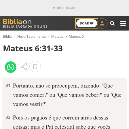
❤️
DOAR
BÍBLIA SAGRADA ONLINE
M
Bíblia
Novo Testamento
Mateus
Mateus 6
ANTIGO TESTAMENTO
Mateus 6:31-33
NOVO TESTAMENTO
VERSÍCULOS
VERSÍCULO DO DIA
Portanto, não se preocupem, dizendo: 'Que
31
vamos comer?' ou 'Que vamos beber?' ou 'Que
PALAVRA DO DIA
vamos vestir?'
SALMO DO DIA
Pois os pagãos é que correm atrás dessas
32
DEVOCIONAL DIÁRIO
coisas; mas o Pai celestial sabe que vocês