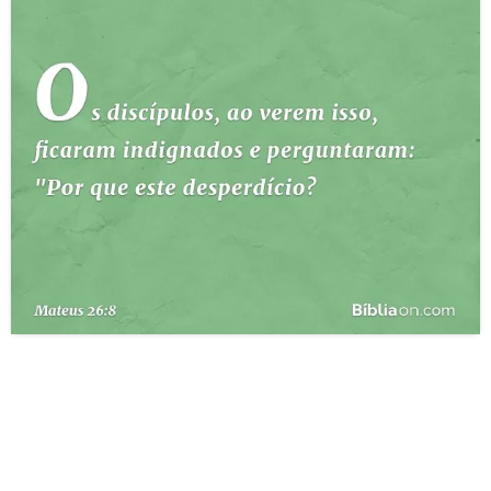
10 MANDAMENTOS
ESTUDOS BÍBLICOS
ESBOÇOS DE PREGAÇÃO
TEMAS
PERGUNTE À BÍBLIA
IA
TERMO BÍBLICO
JOGOS
QUEM SOMOS
LOJA BÍBLIAON