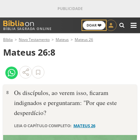
❤️
DOAR
BÍBLIA SAGRADA ONLINE
M
Bíblia
Novo Testamento
Mateus
Mateus 26
ANTIGO TESTAMENTO
Mateus 26:8
NOVO TESTAMENTO
VERSÍCULOS
VERSÍCULO DO DIA
Os discípulos, ao verem isso, ficaram
8
indignados e perguntaram: "Por que este
PALAVRA DO DIA
desperdício?
SALMO DO DIA
LEIA O CAPÍTULO COMPLETO:
MATEUS 26
DEVOCIONAL DIÁRIO