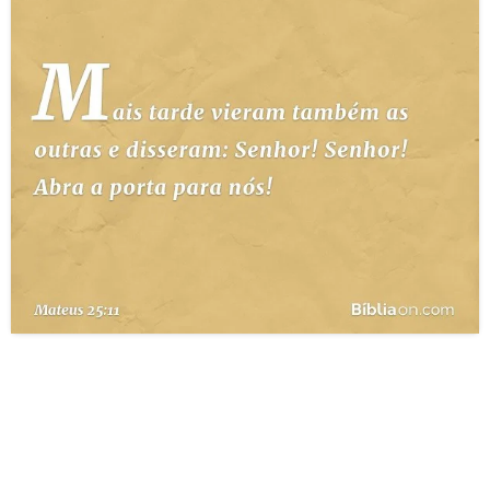
10 MANDAMENTOS
ESTUDOS BÍBLICOS
ESBOÇOS DE PREGAÇÃO
TEMAS
PERGUNTE À BÍBLIA
IA
TERMO BÍBLICO
JOGOS
QUEM SOMOS
LOJA BÍBLIAON