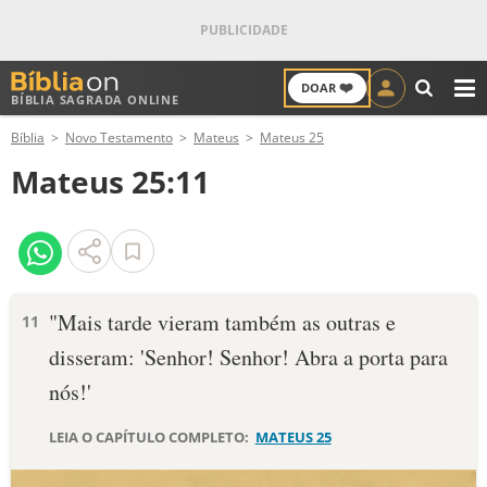
❤️
DOAR
BÍBLIA SAGRADA ONLINE
M
Bíblia
Novo Testamento
Mateus
Mateus 25
ANTIGO TESTAMENTO
Mateus 25:11
NOVO TESTAMENTO
VERSÍCULOS
VERSÍCULO DO DIA
"Mais tarde vieram também as outras e
11
disseram: 'Senhor! Senhor! Abra a porta para
PALAVRA DO DIA
nós!'
SALMO DO DIA
LEIA O CAPÍTULO COMPLETO:
MATEUS 25
DEVOCIONAL DIÁRIO