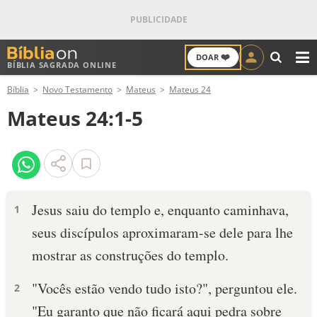
❤️
DOAR
BÍBLIA SAGRADA ONLINE
M
Bíblia
Novo Testamento
Mateus
Mateus 24
ANTIGO TESTAMENTO
Mateus 24:1-5
NOVO TESTAMENTO
VERSÍCULOS
VERSÍCULO DO DIA
Jesus saiu do templo e, enquanto caminhava,
1
seus discípulos aproximaram-se dele para lhe
PALAVRA DO DIA
mostrar as construções do templo.
SALMO DO DIA
"Vocês estão vendo tudo isto?", perguntou ele.
2
DEVOCIONAL DIÁRIO
"Eu garanto que não ficará aqui pedra sobre