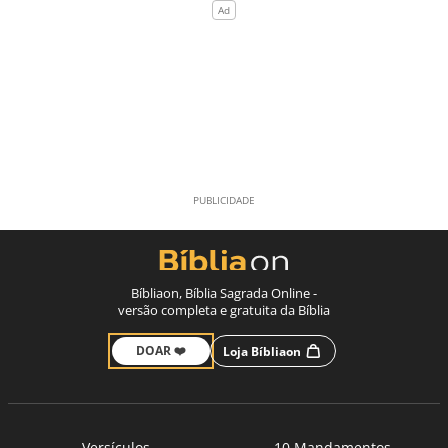
Bíbliaon, Bíblia Sagrada Online -
versão completa e gratuita da Bíblia
DOAR ❤️
Loja Bíbliaon
Versículos
10 Mandamentos