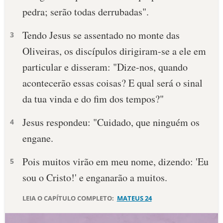
pedra; serão todas derrubadas".
10 MANDAMENTOS
Tendo Jesus se assentado no monte das
3
ESTUDOS BÍBLICOS
Oliveiras, os discípulos dirigiram-se a ele em
particular e disseram: "Dize-nos, quando
ESBOÇOS DE PREGAÇÃO
acontecerão essas coisas? E qual será o sinal
TEMAS
da tua vinda e do fim dos tempos?"
PERGUNTE À BÍBLIA
Jesus respondeu: "Cuidado, que ninguém os
4
IA
engane.
TERMO BÍBLICO
JOGOS
Pois muitos virão em meu nome, dizendo: 'Eu
5
QUEM SOMOS
sou o Cristo!' e enganarão a muitos.
LOJA BÍBLIAON
LEIA O CAPÍTULO COMPLETO:
MATEUS 24