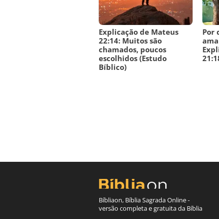
Explicação de Mateus
Por 
22:14: Muitos são
amal
chamados, poucos
Expl
escolhidos (Estudo
21:1
Bíblico)
Bíbliaon, Bíblia Sagrada Online -
versão completa e gratuita da Bíblia