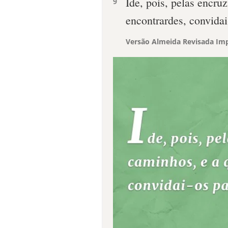
Ide, pois, pelas encru
9
encontrardes, convidai
Versão Almeida Revisada Imp