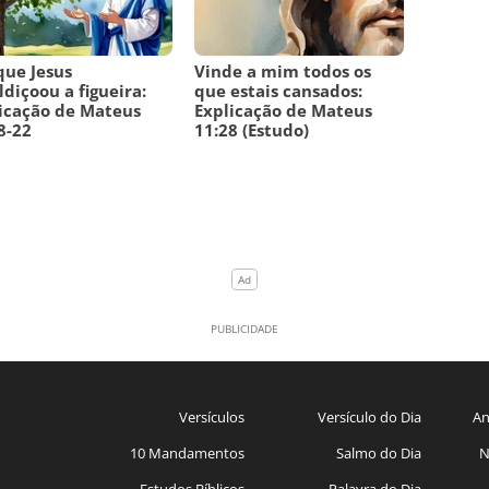
que Jesus
Vinde a mim todos os
diçoou a figueira:
que estais cansados:
icação de Mateus
Explicação de Mateus
8-22
11:28 (Estudo)
Versículos
Versículo do Dia
An
10 Mandamentos
Salmo do Dia
N