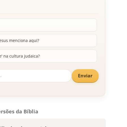
esus menciona aqui?
' na cultura judaica?
Enviar
rsões da Bíblia