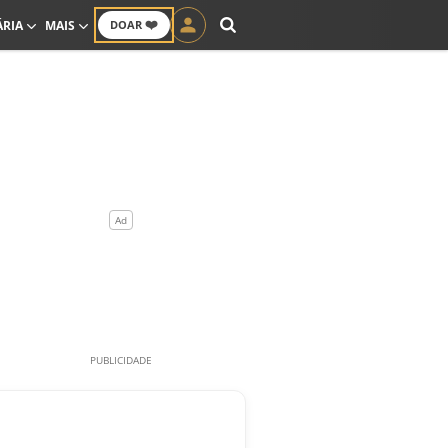
❤️
ÁRIA
MAIS
DOAR