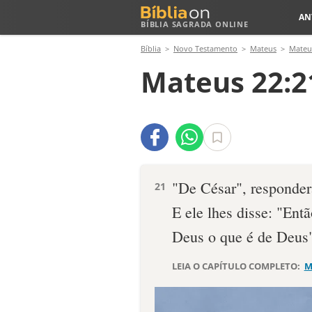
AN
BÍBLIA SAGRADA ONLINE
Bíblia
Novo Testamento
Mateus
Mateu
Mateus 22:2
"De César", responder
21
E ele lhes disse: "Ent
Deus o que é de Deus
LEIA O CAPÍTULO COMPLETO:
M