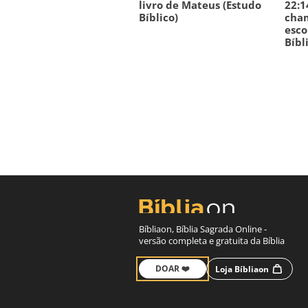
livro de Mateus (Estudo
22:1
Bíblico)
cha
esco
Bíbl
Bíbliaon, Bíblia Sagrada Online -
versão completa e gratuita da Bíblia
DOAR ❤️
Loja Bíbliaon