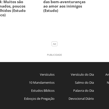
4: Muitos são
das bem-aventuranças
mados, poucos
ao amor aos inimigos
lhidos (Estudo
(Estudo)
ico)
Versículos
Versículo do Dia
An
10 Mandamentos
Salmo do Dia
N
Estudos Bíblicos
Palavra do Dia
Esboços de Pregação
Devocional Diário