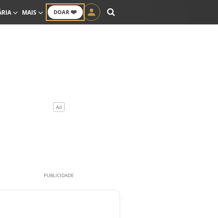
❤️
ÁRIA
MAIS
DOAR