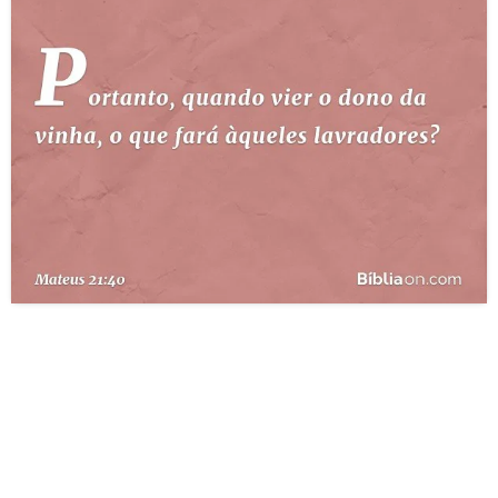
10 MANDAMENTOS
ESTUDOS BÍBLICOS
ESBOÇOS DE PREGAÇÃO
TEMAS
PERGUNTE À BÍBLIA
IA
TERMO BÍBLICO
JOGOS
QUEM SOMOS
LOJA BÍBLIAON