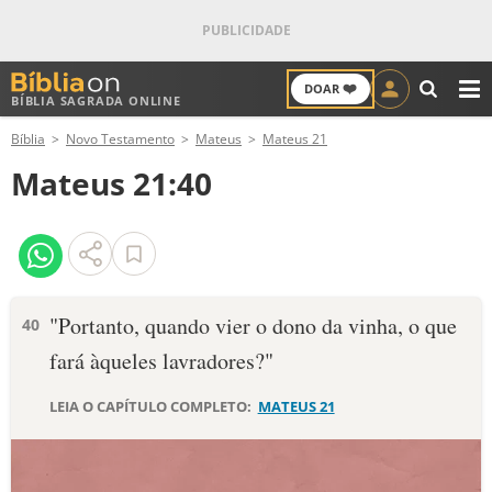
❤️
DOAR
BÍBLIA SAGRADA ONLINE
M
Bíblia
Novo Testamento
Mateus
Mateus 21
ANTIGO TESTAMENTO
Mateus 21:40
NOVO TESTAMENTO
VERSÍCULOS
VERSÍCULO DO DIA
"Portanto, quando vier o dono da vinha, o que
40
fará àqueles lavradores?"
PALAVRA DO DIA
LEIA O CAPÍTULO COMPLETO:
MATEUS 21
SALMO DO DIA
DEVOCIONAL DIÁRIO