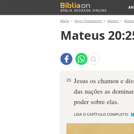
AN
BÍBLIA SAGRADA ONLINE
Bíblia
Novo Testamento
Mateus
Mateu
Mateus 20:2
Jesus os chamou e dis
25
das nações as dominam
poder sobre elas.
LEIA O CAPÍTULO COMPLETO:
M