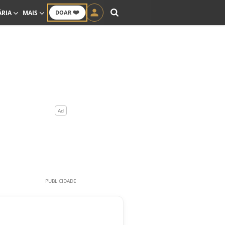
❤️
ÁRIA
MAIS
DOAR