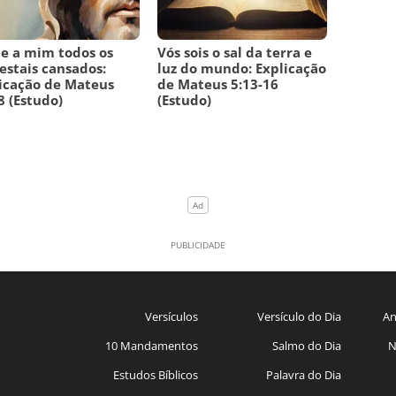
e a mim todos os
Vós sois o sal da terra e
estais cansados:
luz do mundo: Explicação
icação de Mateus
de Mateus 5:13-16
8 (Estudo)
(Estudo)
Versículos
Versículo do Dia
An
10 Mandamentos
Salmo do Dia
N
Estudos Bíblicos
Palavra do Dia