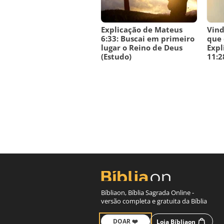
Explicação de Mateus
Vind
6:33: Buscai em primeiro
que 
lugar o Reino de Deus
Expl
(Estudo)
11:2
Bíbliaon, Bíblia Sagrada Online -
versão completa e gratuita da Bíblia
DOAR ❤️
Loja Bíbliaon