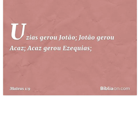
10 MANDAMENTOS
ESTUDOS BÍBLICOS
ESBOÇOS DE PREGAÇÃO
TEMAS
PERGUNTE À BÍBLIA
IA
TERMO BÍBLICO
JOGOS
QUEM SOMOS
LOJA BÍBLIAON