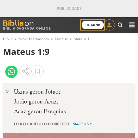
❤️
DOAR
BÍBLIA SAGRADA ONLINE
M
Bíblia
Novo Testamento
Mateus
Mateus 1
ANTIGO TESTAMENTO
Mateus 1:9
NOVO TESTAMENTO
VERSÍCULOS
VERSÍCULO DO DIA
Uzias gerou Jotão;
9
Jotão gerou Acaz;
PALAVRA DO DIA
Acaz gerou Ezequias;
SALMO DO DIA
LEIA O CAPÍTULO COMPLETO:
MATEUS 1
DEVOCIONAL DIÁRIO