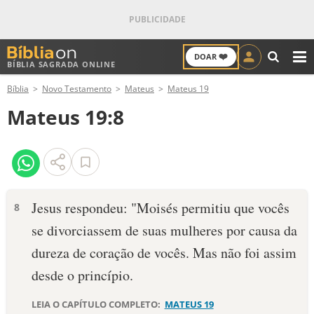
❤️
DOAR
BÍBLIA SAGRADA ONLINE
M
Bíblia
Novo Testamento
Mateus
Mateus 19
ANTIGO TESTAMENTO
Mateus 19:8
NOVO TESTAMENTO
VERSÍCULOS
VERSÍCULO DO DIA
Jesus respondeu: "Moisés permitiu que vocês
8
se divorciassem de suas mulheres por causa da
PALAVRA DO DIA
dureza de coração de vocês. Mas não foi assim
SALMO DO DIA
desde o princípio.
DEVOCIONAL DIÁRIO
LEIA O CAPÍTULO COMPLETO:
MATEUS 19