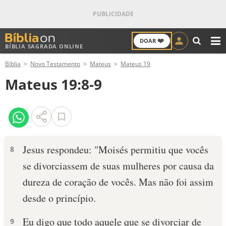
❤️
DOAR
BÍBLIA SAGRADA ONLINE
M
Bíblia
Novo Testamento
Mateus
Mateus 19
ANTIGO TESTAMENTO
Mateus 19:8-9
NOVO TESTAMENTO
VERSÍCULOS
VERSÍCULO DO DIA
Jesus respondeu: "Moisés permitiu que vocês
8
se divorciassem de suas mulheres por causa da
PALAVRA DO DIA
dureza de coração de vocês. Mas não foi assim
SALMO DO DIA
desde o princípio.
DEVOCIONAL DIÁRIO
Eu digo que todo aquele que se divorciar de
9