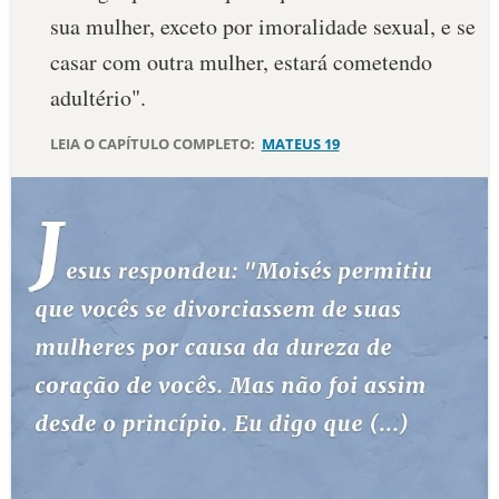
sua mulher, exceto por imoralidade sexual, e se
10 MANDAMENTOS
casar com outra mulher, estará cometendo
adultério".
ESTUDOS BÍBLICOS
LEIA O CAPÍTULO COMPLETO:
MATEUS 19
ESBOÇOS DE PREGAÇÃO
TEMAS
PERGUNTE À BÍBLIA
IA
TERMO BÍBLICO
JOGOS
QUEM SOMOS
LOJA BÍBLIAON