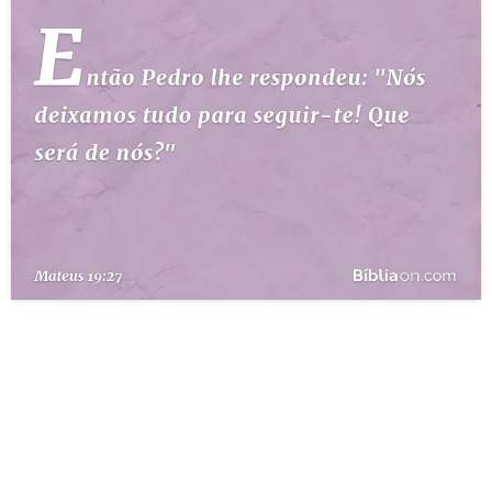
10 MANDAMENTOS
ESTUDOS BÍBLICOS
ESBOÇOS DE PREGAÇÃO
TEMAS
PERGUNTE À BÍBLIA
IA
TERMO BÍBLICO
JOGOS
QUEM SOMOS
LOJA BÍBLIAON