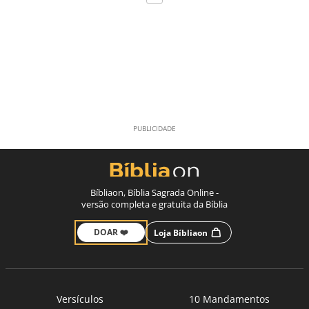
Bíbliaon, Bíblia Sagrada Online -
versão completa e gratuita da Bíblia
DOAR ❤️
Loja Bíbliaon
Versículos
10 Mandamentos