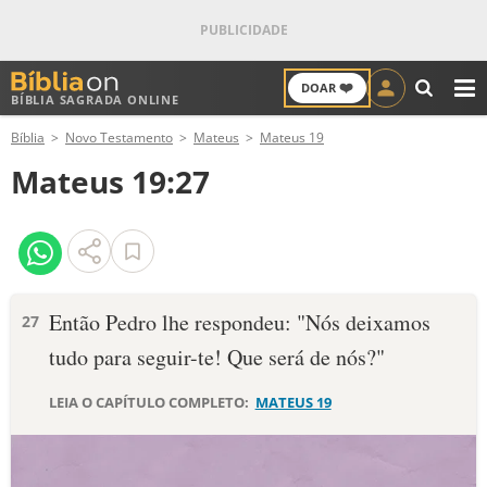
❤️
DOAR
BÍBLIA SAGRADA ONLINE
M
Bíblia
Novo Testamento
Mateus
Mateus 19
ANTIGO TESTAMENTO
Mateus 19:27
NOVO TESTAMENTO
VERSÍCULOS
VERSÍCULO DO DIA
Então Pedro lhe respondeu: "Nós deixamos
27
tudo para seguir-te! Que será de nós?"
PALAVRA DO DIA
LEIA O CAPÍTULO COMPLETO:
MATEUS 19
SALMO DO DIA
DEVOCIONAL DIÁRIO