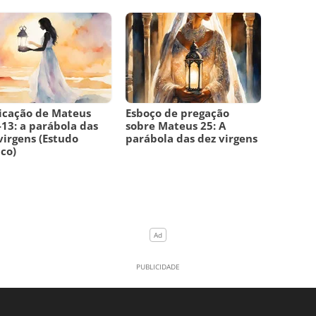
icação de Mateus
Esboço de pregação
-13: a parábola das
sobre Mateus 25: A
virgens (Estudo
parábola das dez virgens
ico)