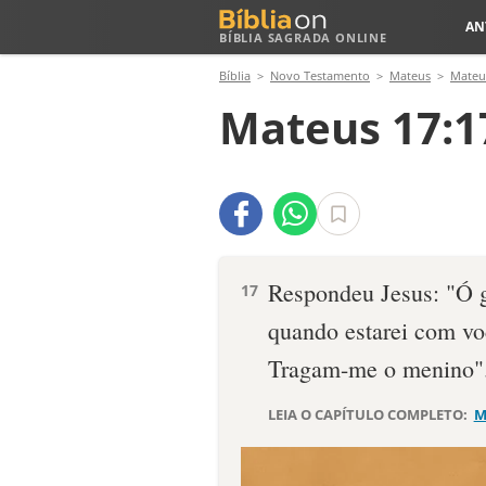
AN
BÍBLIA SAGRADA ONLINE
Bíblia
Novo Testamento
Mateus
Mateu
Mateus 17:1
Respondeu Jesus: "Ó g
17
quando estarei com vo
Tragam-me o menino"
LEIA O CAPÍTULO COMPLETO:
M