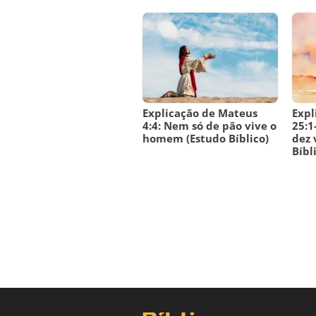
Explicação de Mateus
Expl
4:4: Nem só de pão vive o
25:1
homem (Estudo Bíblico)
dez 
Bíbl