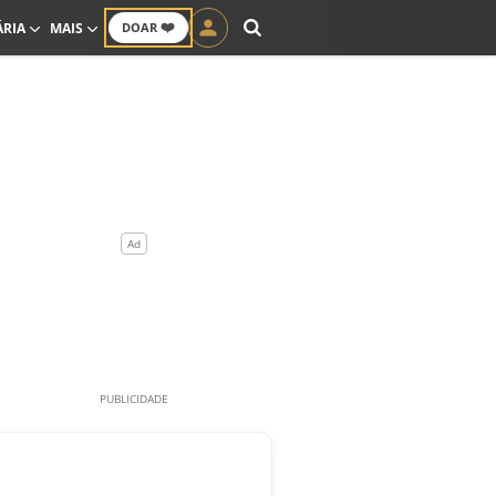
❤️
ÁRIA
MAIS
DOAR