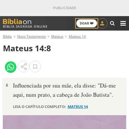
❤️
DOAR
BÍBLIA SAGRADA ONLINE
M
Bíblia
Novo Testamento
Mateus
Mateus 14
ANTIGO TESTAMENTO
Mateus 14:8
NOVO TESTAMENTO
VERSÍCULOS
VERSÍCULO DO DIA
Influenciada por sua mãe, ela disse: "Dá-me
8
aqui, num prato, a cabeça de João Batista".
PALAVRA DO DIA
LEIA O CAPÍTULO COMPLETO:
MATEUS 14
SALMO DO DIA
DEVOCIONAL DIÁRIO