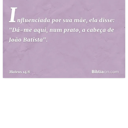
10 MANDAMENTOS
ESTUDOS BÍBLICOS
ESBOÇOS DE PREGAÇÃO
TEMAS
PERGUNTE À BÍBLIA
IA
TERMO BÍBLICO
JOGOS
QUEM SOMOS
LOJA BÍBLIAON