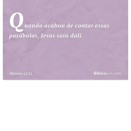
10 MANDAMENTOS
ESTUDOS BÍBLICOS
ESBOÇOS DE PREGAÇÃO
TEMAS
PERGUNTE À BÍBLIA
IA
TERMO BÍBLICO
JOGOS
QUEM SOMOS
LOJA BÍBLIAON