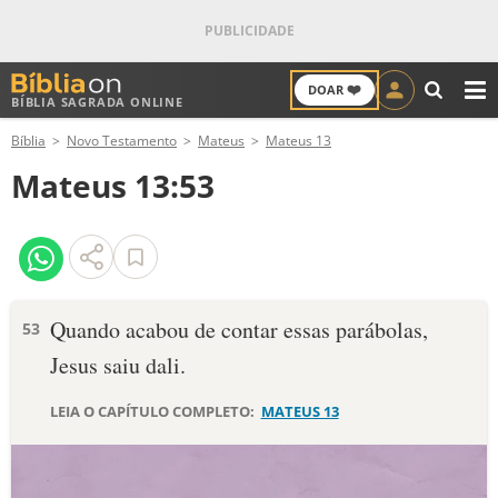
❤️
DOAR
BÍBLIA SAGRADA ONLINE
M
Bíblia
Novo Testamento
Mateus
Mateus 13
ANTIGO TESTAMENTO
Mateus 13:53
NOVO TESTAMENTO
VERSÍCULOS
VERSÍCULO DO DIA
Quando acabou de contar essas parábolas,
53
Jesus saiu dali.
PALAVRA DO DIA
LEIA O CAPÍTULO COMPLETO:
MATEUS 13
SALMO DO DIA
DEVOCIONAL DIÁRIO