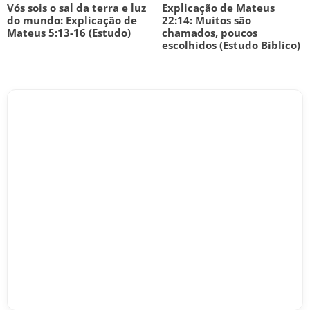
Vós sois o sal da terra e luz
Explicação de Mateus
do mundo: Explicação de
22:14: Muitos são
Mateus 5:13-16 (Estudo)
chamados, poucos
escolhidos (Estudo Bíblico)