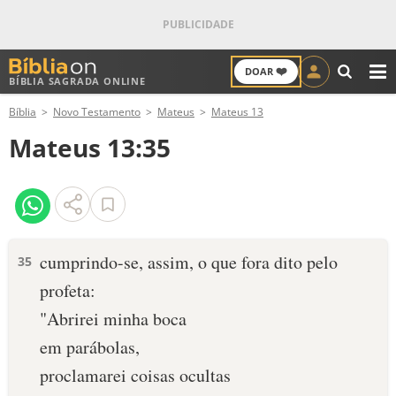
❤️
DOAR
BÍBLIA SAGRADA ONLINE
M
Bíblia
Novo Testamento
Mateus
Mateus 13
ANTIGO TESTAMENTO
Mateus 13:35
NOVO TESTAMENTO
VERSÍCULOS
VERSÍCULO DO DIA
cumprindo-se, assim, o que fora dito pelo
35
profeta:
PALAVRA DO DIA
"Abrirei minha boca
SALMO DO DIA
em parábolas,
proclamarei coisas ocultas
DEVOCIONAL DIÁRIO