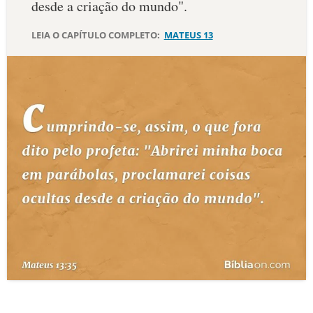
desde a criação do mundo".
10 MANDAMENTOS
LEIA O CAPÍTULO COMPLETO:
MATEUS 13
ESTUDOS BÍBLICOS
ESBOÇOS DE PREGAÇÃO
TEMAS
PERGUNTE À BÍBLIA
IA
TERMO BÍBLICO
JOGOS
QUEM SOMOS
LOJA BÍBLIAON