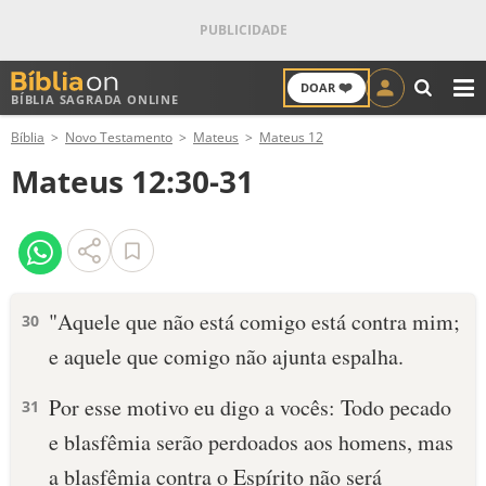
❤️
DOAR
BÍBLIA SAGRADA ONLINE
M
Bíblia
Novo Testamento
Mateus
Mateus 12
ANTIGO TESTAMENTO
Mateus 12:30-31
NOVO TESTAMENTO
VERSÍCULOS
VERSÍCULO DO DIA
"Aquele que não está comigo está contra mim;
30
e aquele que comigo não ajunta espalha.
PALAVRA DO DIA
Por esse motivo eu digo a vocês: Todo pecado
31
SALMO DO DIA
e blasfêmia serão perdoados aos homens, mas
DEVOCIONAL DIÁRIO
a blasfêmia contra o Espírito não será