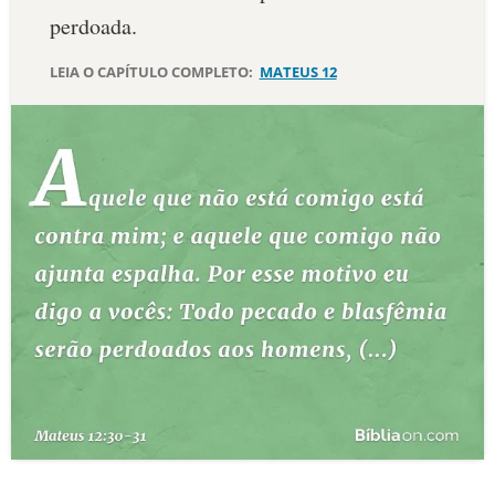
perdoada.
10 MANDAMENTOS
LEIA O CAPÍTULO COMPLETO:
MATEUS 12
ESTUDOS BÍBLICOS
ESBOÇOS DE PREGAÇÃO
TEMAS
PERGUNTE À BÍBLIA
IA
TERMO BÍBLICO
JOGOS
QUEM SOMOS
LOJA BÍBLIAON