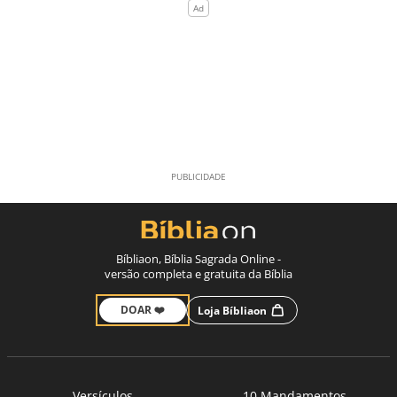
Bíbliaon, Bíblia Sagrada Online -
versão completa e gratuita da Bíblia
DOAR ❤️
Loja Bíbliaon
Versículos
10 Mandamentos