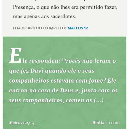
Presença, o que não lhes era permitido fazer,
10 MANDAMENTOS
mas apenas aos sacerdotes.
ESTUDOS BÍBLICOS
LEIA O CAPÍTULO COMPLETO:
MATEUS 12
ESBOÇOS DE PREGAÇÃO
TEMAS
PERGUNTE À BÍBLIA
IA
TERMO BÍBLICO
JOGOS
QUEM SOMOS
LOJA BÍBLIAON