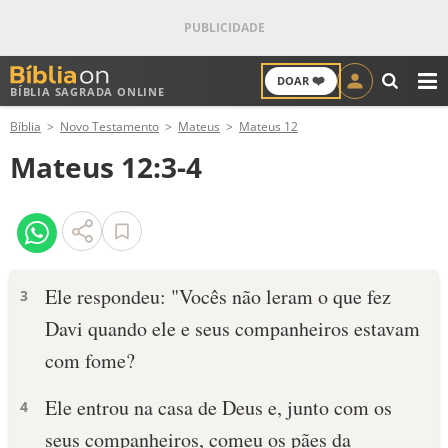
❤️
DOAR
BÍBLIA SAGRADA ONLINE
M
Bíblia
Novo Testamento
Mateus
Mateus 12
ANTIGO TESTAMENTO
Mateus 12:3-4
NOVO TESTAMENTO
VERSÍCULOS
VERSÍCULO DO DIA
Ele respondeu: "Vocês não leram o que fez
3
Davi quando ele e seus companheiros estavam
PALAVRA DO DIA
com fome?
SALMO DO DIA
Ele entrou na casa de Deus e, junto com os
4
DEVOCIONAL DIÁRIO
seus companheiros, comeu os pães da