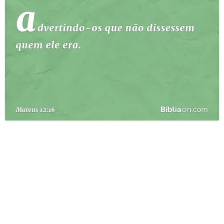
10 MANDAMENTOS
ESTUDOS BÍBLICOS
ESBOÇOS DE PREGAÇÃO
TEMAS
PERGUNTE À BÍBLIA
IA
TERMO BÍBLICO
JOGOS
QUEM SOMOS
LOJA BÍBLIAON