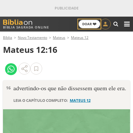
❤️
DOAR
BÍBLIA SAGRADA ONLINE
M
Bíblia
Novo Testamento
Mateus
Mateus 12
ANTIGO TESTAMENTO
Mateus 12:16
NOVO TESTAMENTO
VERSÍCULOS
VERSÍCULO DO DIA
advertindo-os que não dissessem quem ele era.
16
PALAVRA DO DIA
LEIA O CAPÍTULO COMPLETO:
MATEUS 12
SALMO DO DIA
DEVOCIONAL DIÁRIO