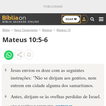
❤️
DOAR
BÍBLIA SAGRADA ONLINE
M
Bíblia
Novo Testamento
Mateus
Mateus 10
ANTIGO TESTAMENTO
Mateus 10:5-6
NOVO TESTAMENTO
VERSÍCULOS
VERSÍCULO DO DIA
Jesus enviou os doze com as seguintes
5
instruções: "Não se dirijam aos gentios, nem
PALAVRA DO DIA
entrem em cidade alguma dos samaritanos.
SALMO DO DIA
Antes, dirijam-se às ovelhas perdidas de Israel.
6
DEVOCIONAL DIÁRIO