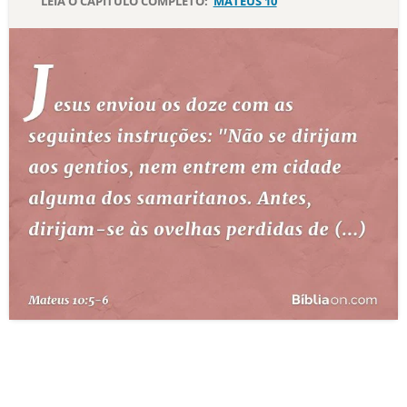
LEIA O CAPÍTULO COMPLETO:
MATEUS 10
10 MANDAMENTOS
ESTUDOS BÍBLICOS
ESBOÇOS DE PREGAÇÃO
TEMAS
PERGUNTE À BÍBLIA
IA
TERMO BÍBLICO
JOGOS
QUEM SOMOS
LOJA BÍBLIAON