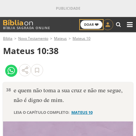
❤️
DOAR
BÍBLIA SAGRADA ONLINE
M
Bíblia
Novo Testamento
Mateus
Mateus 10
ANTIGO TESTAMENTO
Mateus 10:38
NOVO TESTAMENTO
VERSÍCULOS
VERSÍCULO DO DIA
e quem não toma a sua cruz e não me segue,
38
não é digno de mim.
PALAVRA DO DIA
LEIA O CAPÍTULO COMPLETO:
MATEUS 10
SALMO DO DIA
DEVOCIONAL DIÁRIO