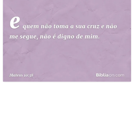
10 MANDAMENTOS
ESTUDOS BÍBLICOS
ESBOÇOS DE PREGAÇÃO
TEMAS
PERGUNTE À BÍBLIA
IA
TERMO BÍBLICO
JOGOS
QUEM SOMOS
LOJA BÍBLIAON