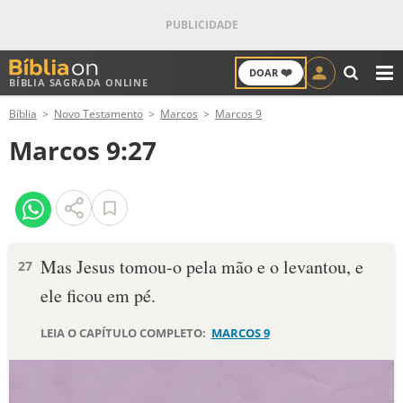
❤️
DOAR
BÍBLIA SAGRADA ONLINE
M
Bíblia
Novo Testamento
Marcos
Marcos 9
ANTIGO TESTAMENTO
Marcos 9:27
NOVO TESTAMENTO
VERSÍCULOS
VERSÍCULO DO DIA
Mas Jesus tomou-o pela mão e o levantou, e
27
ele ficou em pé.
PALAVRA DO DIA
LEIA O CAPÍTULO COMPLETO:
MARCOS 9
SALMO DO DIA
DEVOCIONAL DIÁRIO