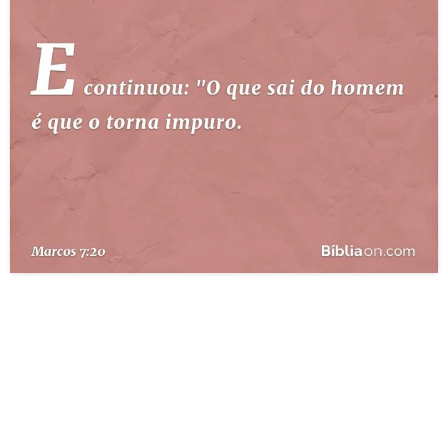
10 MANDAMENTOS
ESTUDOS BÍBLICOS
ESBOÇOS DE PREGAÇÃO
TEMAS
PERGUNTE À BÍBLIA
IA
TERMO BÍBLICO
JOGOS
QUEM SOMOS
LOJA BÍBLIAON