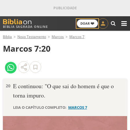
❤️
DOAR
BÍBLIA SAGRADA ONLINE
M
Bíblia
Novo Testamento
Marcos
Marcos 7
ANTIGO TESTAMENTO
Marcos 7:20
NOVO TESTAMENTO
VERSÍCULOS
VERSÍCULO DO DIA
E continuou: "O que sai do homem é que o
20
torna impuro.
PALAVRA DO DIA
LEIA O CAPÍTULO COMPLETO:
MARCOS 7
SALMO DO DIA
DEVOCIONAL DIÁRIO