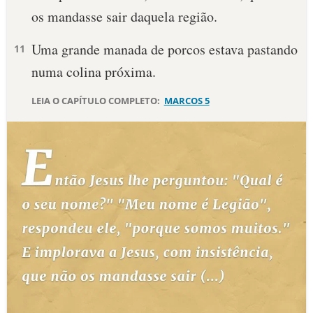
os mandasse sair daquela região.
10 MANDAMENTOS
Uma grande manada de porcos estava pastando
11
ESTUDOS BÍBLICOS
numa colina próxima.
ESBOÇOS DE PREGAÇÃO
LEIA O CAPÍTULO COMPLETO:
MARCOS 5
TEMAS
PERGUNTE À BÍBLIA
IA
TERMO BÍBLICO
JOGOS
QUEM SOMOS
LOJA BÍBLIAON