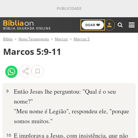
❤️
DOAR
BÍBLIA SAGRADA ONLINE
M
Bíblia
Novo Testamento
Marcos
Marcos 5
ANTIGO TESTAMENTO
Marcos 5:9-11
NOVO TESTAMENTO
VERSÍCULOS
VERSÍCULO DO DIA
Então Jesus lhe perguntou: "Qual é o seu
9
nome?"
PALAVRA DO DIA
"Meu nome é Legião", respondeu ele, "porque
SALMO DO DIA
somos muitos."
DEVOCIONAL DIÁRIO
E implorava a Jesus, com insistência, que não
10