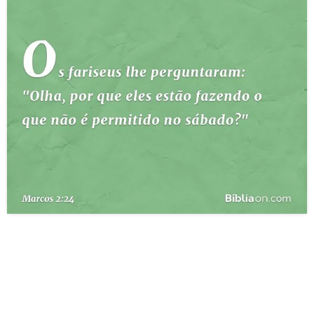
10 MANDAMENTOS
ESTUDOS BÍBLICOS
ESBOÇOS DE PREGAÇÃO
TEMAS
PERGUNTE À BÍBLIA
IA
TERMO BÍBLICO
JOGOS
QUEM SOMOS
LOJA BÍBLIAON