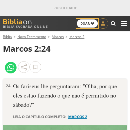
❤️
DOAR
BÍBLIA SAGRADA ONLINE
M
Bíblia
Novo Testamento
Marcos
Marcos 2
ANTIGO TESTAMENTO
Marcos 2:24
NOVO TESTAMENTO
VERSÍCULOS
VERSÍCULO DO DIA
Os fariseus lhe perguntaram: "Olha, por que
24
eles estão fazendo o que não é permitido no
PALAVRA DO DIA
sábado?"
SALMO DO DIA
LEIA O CAPÍTULO COMPLETO:
MARCOS 2
DEVOCIONAL DIÁRIO