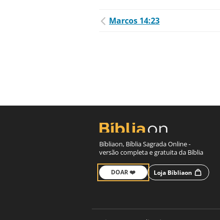
Marcos 14:23
Bíbliaon, Bíblia Sagrada Online -
versão completa e gratuita da Bíblia
DOAR ❤️
Loja Bíbliaon