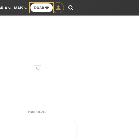
❤️
ÁRIA
MAIS
DOAR