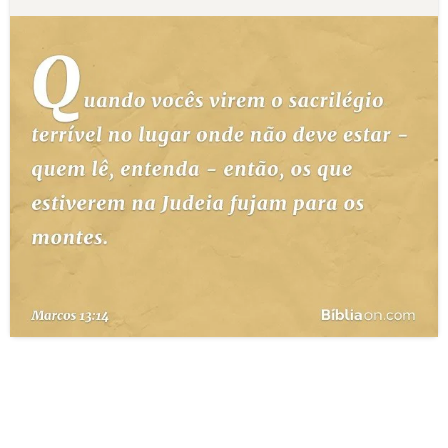
10 MANDAMENTOS
ESTUDOS BÍBLICOS
ESBOÇOS DE PREGAÇÃO
TEMAS
PERGUNTE À BÍBLIA
IA
TERMO BÍBLICO
JOGOS
QUEM SOMOS
LOJA BÍBLIAON