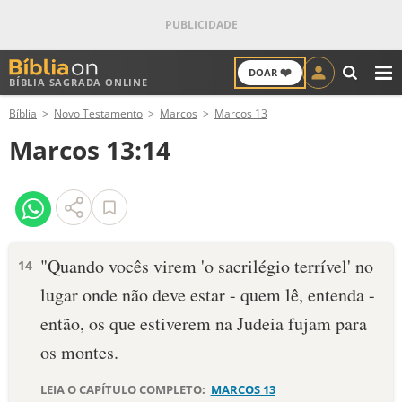
❤️
DOAR
BÍBLIA SAGRADA ONLINE
M
Bíblia
Novo Testamento
Marcos
Marcos 13
ANTIGO TESTAMENTO
Marcos 13:14
NOVO TESTAMENTO
VERSÍCULOS
VERSÍCULO DO DIA
"Quando vocês virem 'o sacrilégio terrível' no
14
lugar onde não deve estar - quem lê, entenda -
PALAVRA DO DIA
então, os que estiverem na Judeia fujam para
SALMO DO DIA
os montes.
DEVOCIONAL DIÁRIO
LEIA O CAPÍTULO COMPLETO:
MARCOS 13