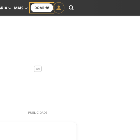
❤️
ÁRIA
MAIS
DOAR