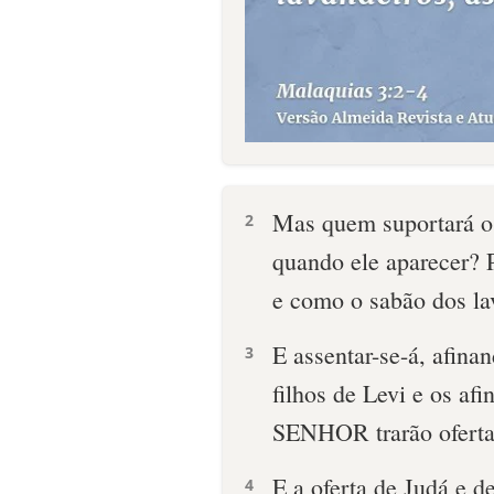
Mas quem suportará o 
2
quando ele aparecer? 
e como o sabão dos la
E assentar-se-á, afinan
3
filhos de Levi e os af
SENHOR trarão ofertas
E a oferta de Judá e 
4