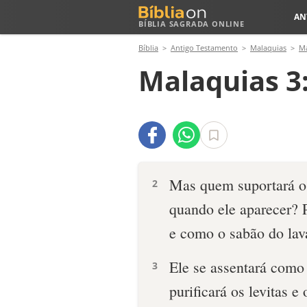
AN
BÍBLIA SAGRADA ONLINE
Bíblia
Antigo Testamento
Malaquias
Ma
Malaquias 3
Mas quem suportará o 
2
quando ele aparecer? 
e como o sabão do lav
Ele se assentará como 
3
purificará os levitas e