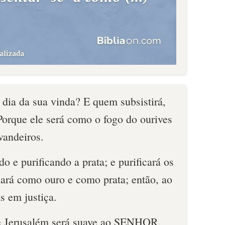
dia da sua vinda? E quem subsistirá,
Porque ele será como o fogo do ourives
vandeiros.
do e purificando a prata; e purificará os
inará como ouro e como prata; então, ao
 em justiça.
de Jerusalém será suave ao SENHOR,