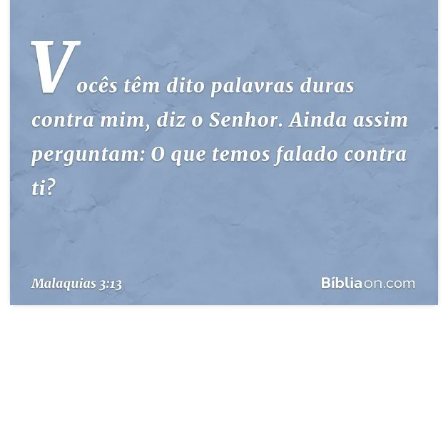
10 MANDAMENTOS
ESTUDOS BÍBLICOS
ESBOÇOS DE PREGAÇÃO
TEMAS
PERGUNTE À BÍBLIA
IA
TERMO BÍBLICO
JOGOS
QUEM SOMOS
LOJA BÍBLIAON