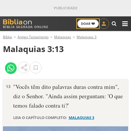
❤️
DOAR
BÍBLIA SAGRADA ONLINE
M
Bíblia
Antigo Testamento
Malaquias
Malaquias 3
ANTIGO TESTAMENTO
Malaquias 3:13
NOVO TESTAMENTO
VERSÍCULOS
VERSÍCULO DO DIA
"Vocês têm dito palavras duras contra mim",
13
diz o Senhor. "Ainda assim perguntam: 'O que
PALAVRA DO DIA
temos falado contra ti?'
SALMO DO DIA
LEIA O CAPÍTULO COMPLETO:
MALAQUIAS 3
DEVOCIONAL DIÁRIO