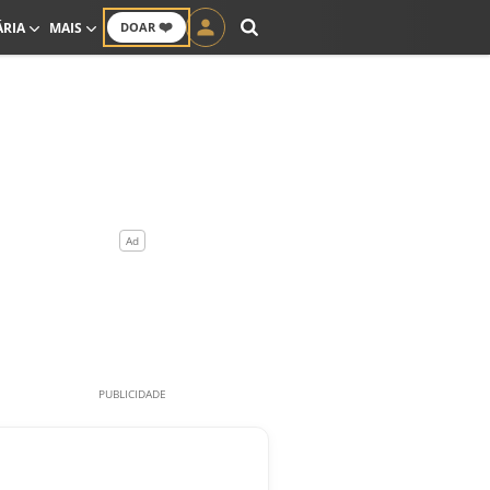
❤️
ÁRIA
MAIS
DOAR