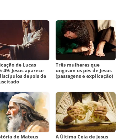
icação de Lucas
Três mulheres que
6-49: Jesus aparece
ungiram os pés de Jesus
discípulos depois de
(passagens e explicação)
uscitado
stória de Mateus
A Última Ceia de Jesus