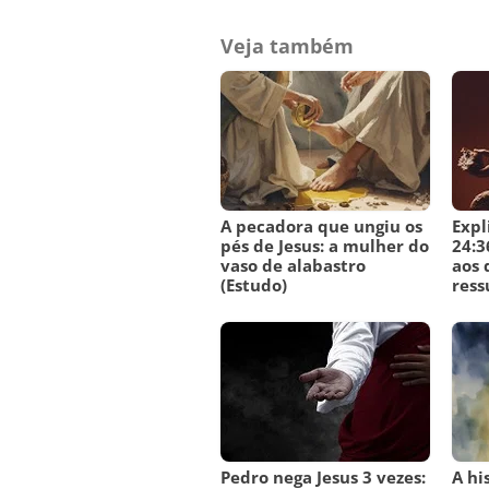
Veja também
A pecadora que ungiu os
Expl
pés de Jesus: a mulher do
24:3
vaso de alabastro
aos 
(Estudo)
ress
Pedro nega Jesus 3 vezes:
A hi