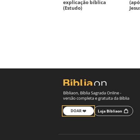
explicação bíblica
(apó
(Estudo)
Jesu
Bíbliaon, Bíblia Sagrada Online -
versão completa e gratuita da Bíblia
DOAR ❤️
Loja Bíbliaon