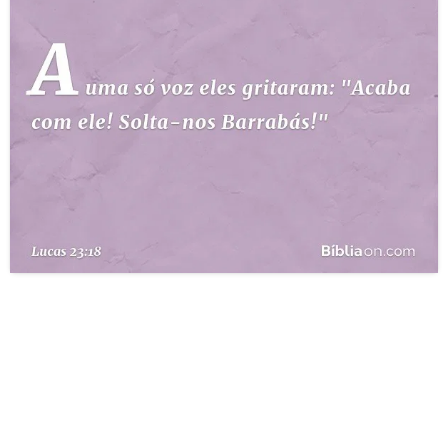
10 MANDAMENTOS
ESTUDOS BÍBLICOS
ESBOÇOS DE PREGAÇÃO
TEMAS
PERGUNTE À BÍBLIA
IA
TERMO BÍBLICO
JOGOS
QUEM SOMOS
LOJA BÍBLIAON