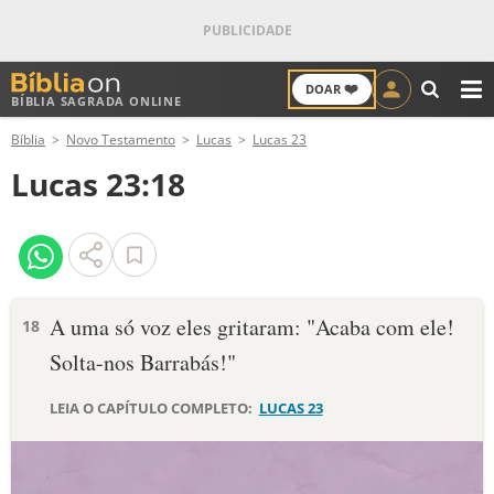
❤️
DOAR
BÍBLIA SAGRADA ONLINE
M
Bíblia
Novo Testamento
Lucas
Lucas 23
ANTIGO TESTAMENTO
Lucas 23:18
NOVO TESTAMENTO
VERSÍCULOS
VERSÍCULO DO DIA
A uma só voz eles gritaram: "Acaba com ele!
18
Solta-nos Barrabás!"
PALAVRA DO DIA
LEIA O CAPÍTULO COMPLETO:
LUCAS 23
SALMO DO DIA
DEVOCIONAL DIÁRIO