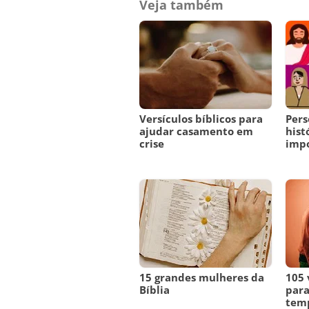
Veja também
Versículos bíblicos para
Pers
ajudar casamento em
hist
crise
imp
15 grandes mulheres da
105 
Bíblia
para
temp