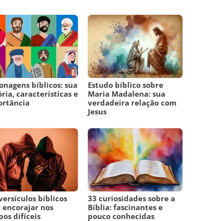
onagens bíblicos: sua
Estudo bíblico sobre
ória, características e
Maria Madalena: sua
ortância
verdadeira relação com
Jesus
versículos bíblicos
33 curiosidades sobre a
 encorajar nos
Bíblia: fascinantes e
os difíceis
pouco conhecidas