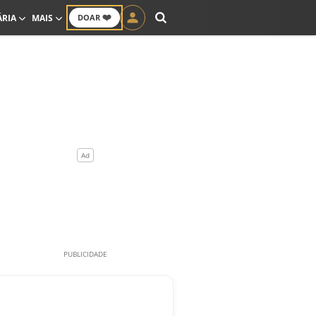
❤️
ÁRIA
MAIS
DOAR