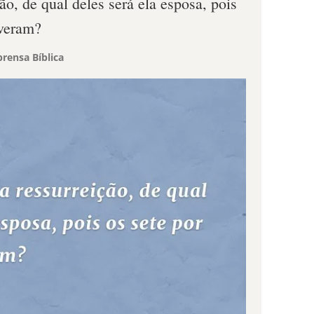
ão, de qual deles será ela esposa, pois
iveram?
rensa Bíblica