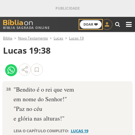
❤️
DOAR
BÍBLIA SAGRADA ONLINE
M
Bíblia
Novo Testamento
Lucas
Lucas 19
ANTIGO TESTAMENTO
Lucas 19:38
NOVO TESTAMENTO
VERSÍCULOS
VERSÍCULO DO DIA
"Bendito é o rei que vem
38
em nome do Senhor!"
PALAVRA DO DIA
"Paz no céu
SALMO DO DIA
e glória nas alturas!"
DEVOCIONAL DIÁRIO
LEIA O CAPÍTULO COMPLETO:
LUCAS 19