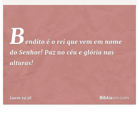
10 MANDAMENTOS
ESTUDOS BÍBLICOS
ESBOÇOS DE PREGAÇÃO
TEMAS
PERGUNTE À BÍBLIA
IA
TERMO BÍBLICO
JOGOS
QUEM SOMOS
LOJA BÍBLIAON