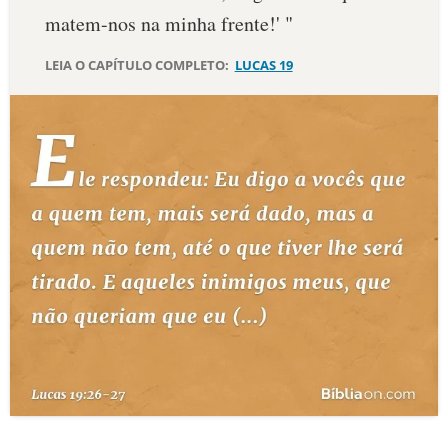
matem-nos na minha frente!' "
10 MANDAMENTOS
LEIA O CAPÍTULO COMPLETO:
LUCAS 19
ESTUDOS BÍBLICOS
ESBOÇOS DE PREGAÇÃO
TEMAS
PERGUNTE À BÍBLIA
IA
TERMO BÍBLICO
JOGOS
QUEM SOMOS
LOJA BÍBLIAON