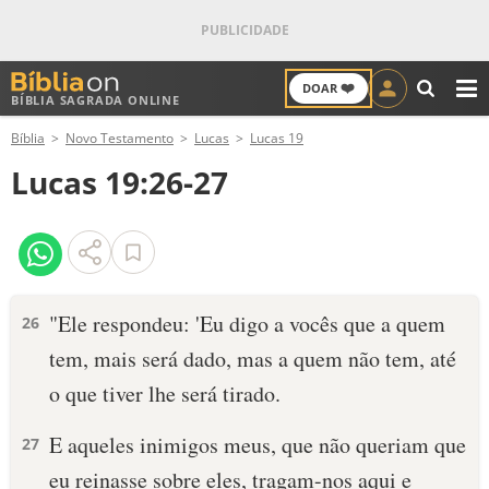
❤️
DOAR
BÍBLIA SAGRADA ONLINE
M
Bíblia
Novo Testamento
Lucas
Lucas 19
ANTIGO TESTAMENTO
Lucas 19:26-27
NOVO TESTAMENTO
VERSÍCULOS
VERSÍCULO DO DIA
"Ele respondeu: 'Eu digo a vocês que a quem
26
tem, mais será dado, mas a quem não tem, até
PALAVRA DO DIA
o que tiver lhe será tirado.
SALMO DO DIA
E aqueles inimigos meus, que não queriam que
27
DEVOCIONAL DIÁRIO
eu reinasse sobre eles, tragam-nos aqui e