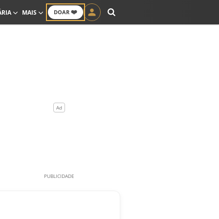
❤️
ÁRIA
MAIS
DOAR