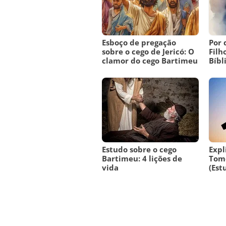
Esboço de pregação
Por 
sobre o cego de Jericó: O
Filh
clamor do cego Bartimeu
Bíbl
Estudo sobre o cego
Expl
Bartimeu: 4 lições de
Tome
vida
(Est