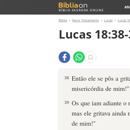
AN
BÍBLIA SAGRADA ONLINE
Bíblia
Novo Testamento
Lucas
Lucas 1
Lucas 18:38-
Então ele se pôs a grit
38
misericórdia de mim!"
Os que iam adiante o r
39
mas ele gritava ainda 
de mim!"