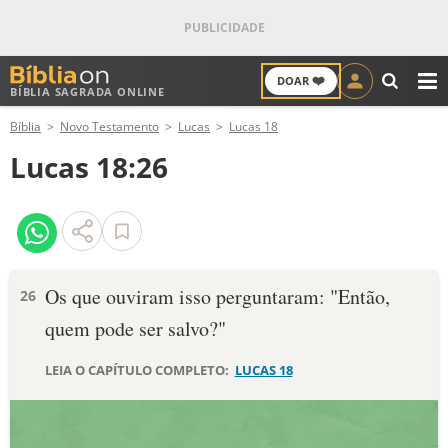
❤️
DOAR
BÍBLIA SAGRADA ONLINE
M
Bíblia
Novo Testamento
Lucas
Lucas 18
ANTIGO TESTAMENTO
Lucas 18:26
NOVO TESTAMENTO
VERSÍCULOS
VERSÍCULO DO DIA
Os que ouviram isso perguntaram: "Então,
26
quem pode ser salvo?"
PALAVRA DO DIA
LEIA O CAPÍTULO COMPLETO:
LUCAS 18
SALMO DO DIA
DEVOCIONAL DIÁRIO