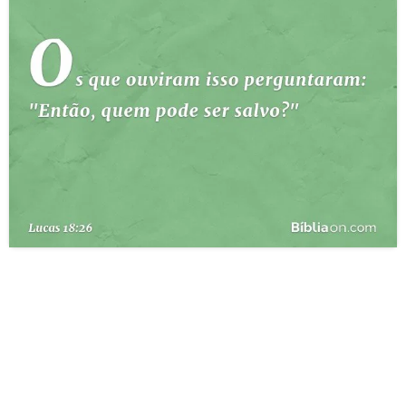
10 MANDAMENTOS
ESTUDOS BÍBLICOS
ESBOÇOS DE PREGAÇÃO
TEMAS
PERGUNTE À BÍBLIA
IA
TERMO BÍBLICO
JOGOS
QUEM SOMOS
LOJA BÍBLIAON