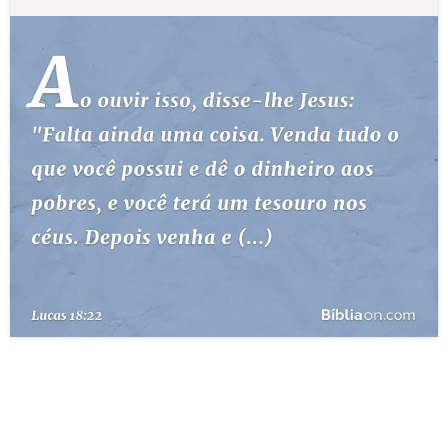
10 MANDAMENTOS
ESTUDOS BÍBLICOS
ESBOÇOS DE PREGAÇÃO
TEMAS
PERGUNTE À BÍBLIA
IA
TERMO BÍBLICO
JOGOS
QUEM SOMOS
LOJA BÍBLIAON