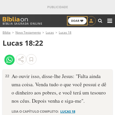
❤️
DOAR
BÍBLIA SAGRADA ONLINE
M
Bíblia
Novo Testamento
Lucas
Lucas 18
ANTIGO TESTAMENTO
Lucas 18:22
NOVO TESTAMENTO
VERSÍCULOS
VERSÍCULO DO DIA
Ao ouvir isso, disse-lhe Jesus: "Falta ainda
22
uma coisa. Venda tudo o que você possui e dê
PALAVRA DO DIA
o dinheiro aos pobres, e você terá um tesouro
SALMO DO DIA
nos céus. Depois venha e siga-me".
DEVOCIONAL DIÁRIO
LEIA O CAPÍTULO COMPLETO:
LUCAS 18