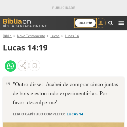
❤️
DOAR
BÍBLIA SAGRADA ONLINE
M
Bíblia
Novo Testamento
Lucas
Lucas 14
ANTIGO TESTAMENTO
Lucas 14:19
NOVO TESTAMENTO
VERSÍCULOS
VERSÍCULO DO DIA
"Outro disse: 'Acabei de comprar cinco juntas
19
de bois e estou indo experimentá-las. Por
PALAVRA DO DIA
favor, desculpe-me'.
SALMO DO DIA
LEIA O CAPÍTULO COMPLETO:
LUCAS 14
DEVOCIONAL DIÁRIO