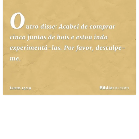
10 MANDAMENTOS
ESTUDOS BÍBLICOS
ESBOÇOS DE PREGAÇÃO
TEMAS
PERGUNTE À BÍBLIA
IA
TERMO BÍBLICO
JOGOS
QUEM SOMOS
LOJA BÍBLIAON