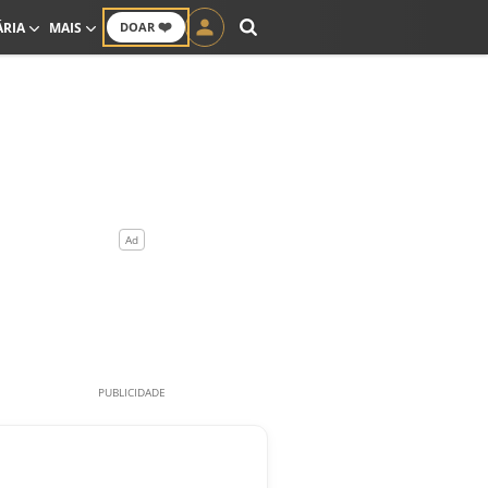
❤️
ÁRIA
MAIS
DOAR