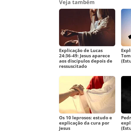
Veja também
Explicação de Lucas
Expl
24:36-49: Jesus aparece
Tome
aos discípulos depois de
(Est
ressuscitado
Os 10 leprosos: estudo e
Pedr
explicação da cura por
expl
Jesus
(Est