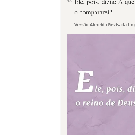
Ele, pois, dizia: A qu
18
o compararei?
Versão Almeida Revisada Imp