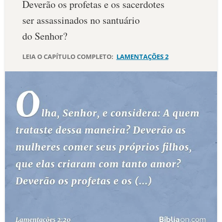
Deverão os profetas e os sacerdotes
10 MANDAMENTOS
ser assassinados no santuário
do Senhor?
ESTUDOS BÍBLICOS
LEIA O CAPÍTULO COMPLETO:
LAMENTAÇÕES 2
ESBOÇOS DE PREGAÇÃO
TEMAS
PERGUNTE À BÍBLIA
IA
TERMO BÍBLICO
JOGOS
QUEM SOMOS
LOJA BÍBLIAON