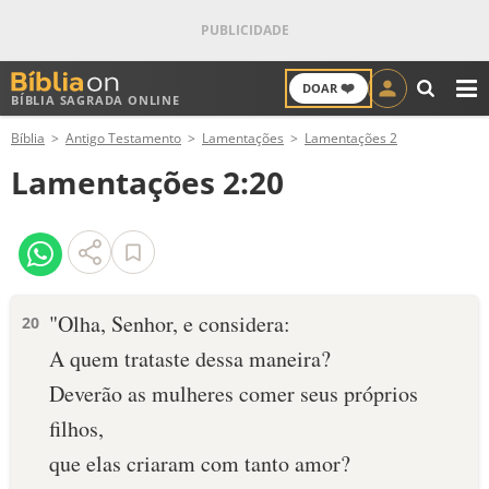
❤️
DOAR
BÍBLIA SAGRADA ONLINE
M
Bíblia
Antigo Testamento
Lamentações
Lamentações 2
ANTIGO TESTAMENTO
Lamentações 2:20
NOVO TESTAMENTO
VERSÍCULOS
VERSÍCULO DO DIA
"Olha, Senhor, e considera:
20
A quem trataste dessa maneira?
PALAVRA DO DIA
Deverão as mulheres comer seus próprios
SALMO DO DIA
filhos,
que elas criaram com tanto amor?
DEVOCIONAL DIÁRIO