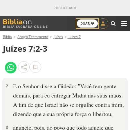
❤️
DOAR
BÍBLIA SAGRADA ONLINE
M
Bíblia
Antigo Testamento
Juízes
Juízes 7
ANTIGO TESTAMENTO
Juízes 7:2-3
NOVO TESTAMENTO
VERSÍCULOS
VERSÍCULO DO DIA
E o Senhor disse a Gideão: "Você tem gente
2
demais, para eu entregar Midiã nas suas mãos.
PALAVRA DO DIA
A fim de que Israel não se orgulhe contra mim,
SALMO DO DIA
dizendo que a sua própria força o libertou,
DEVOCIONAL DIÁRIO
anuncie, pois, ao povo que todo aquele que
3