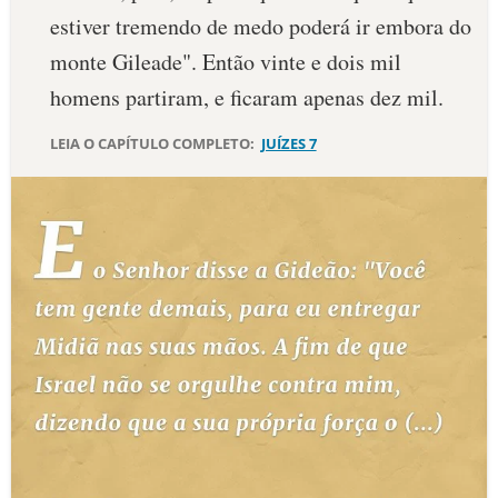
estiver tremendo de medo poderá ir embora do
10 MANDAMENTOS
monte Gileade". Então vinte e dois mil
homens partiram, e ficaram apenas dez mil.
ESTUDOS BÍBLICOS
LEIA O CAPÍTULO COMPLETO:
JUÍZES 7
ESBOÇOS DE PREGAÇÃO
TEMAS
PERGUNTE À BÍBLIA
IA
TERMO BÍBLICO
JOGOS
QUEM SOMOS
LOJA BÍBLIAON