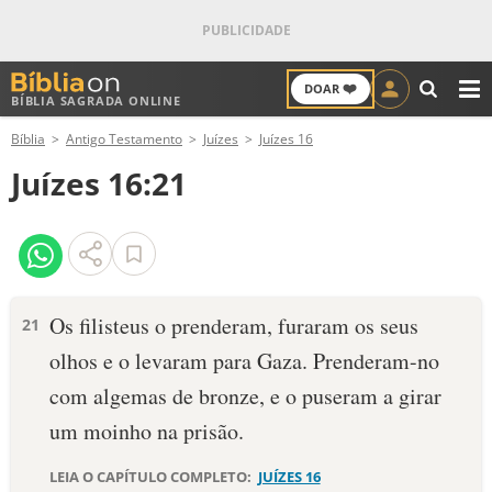
❤️
DOAR
BÍBLIA SAGRADA ONLINE
M
Bíblia
Antigo Testamento
Juízes
Juízes 16
ANTIGO TESTAMENTO
Juízes 16:21
NOVO TESTAMENTO
VERSÍCULOS
VERSÍCULO DO DIA
Os filisteus o prenderam, furaram os seus
21
olhos e o levaram para Gaza. Prenderam-no
PALAVRA DO DIA
com algemas de bronze, e o puseram a girar
SALMO DO DIA
um moinho na prisão.
DEVOCIONAL DIÁRIO
LEIA O CAPÍTULO COMPLETO:
JUÍZES 16