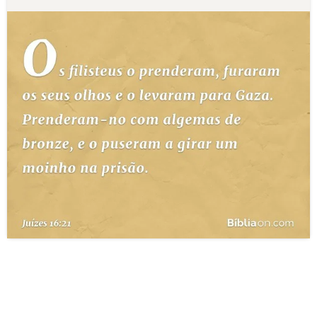
10 MANDAMENTOS
ESTUDOS BÍBLICOS
ESBOÇOS DE PREGAÇÃO
TEMAS
PERGUNTE À BÍBLIA
IA
TERMO BÍBLICO
JOGOS
QUEM SOMOS
LOJA BÍBLIAON