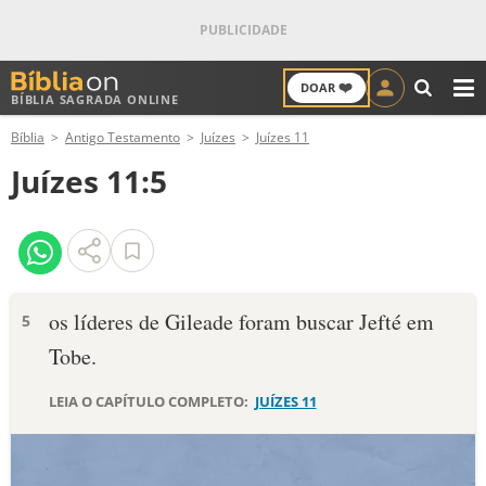
❤️
DOAR
BÍBLIA SAGRADA ONLINE
M
Bíblia
Antigo Testamento
Juízes
Juízes 11
ANTIGO TESTAMENTO
Juízes 11:5
NOVO TESTAMENTO
VERSÍCULOS
VERSÍCULO DO DIA
os líderes de Gileade foram buscar Jefté em
5
Tobe.
PALAVRA DO DIA
LEIA O CAPÍTULO COMPLETO:
JUÍZES 11
SALMO DO DIA
DEVOCIONAL DIÁRIO