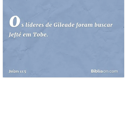
10 MANDAMENTOS
ESTUDOS BÍBLICOS
ESBOÇOS DE PREGAÇÃO
TEMAS
PERGUNTE À BÍBLIA
IA
TERMO BÍBLICO
JOGOS
QUEM SOMOS
LOJA BÍBLIAON