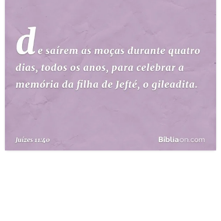
10 MANDAMENTOS
ESTUDOS BÍBLICOS
ESBOÇOS DE PREGAÇÃO
TEMAS
PERGUNTE À BÍBLIA
IA
TERMO BÍBLICO
JOGOS
QUEM SOMOS
LOJA BÍBLIAON