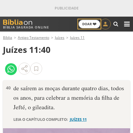
❤️
DOAR
BÍBLIA SAGRADA ONLINE
M
Bíblia
Antigo Testamento
Juízes
Juízes 11
ANTIGO TESTAMENTO
Juízes 11:40
NOVO TESTAMENTO
VERSÍCULOS
VERSÍCULO DO DIA
de saírem as moças durante quatro dias, todos
40
os anos, para celebrar a memória da filha de
PALAVRA DO DIA
Jefté, o gileadita.
SALMO DO DIA
LEIA O CAPÍTULO COMPLETO:
JUÍZES 11
DEVOCIONAL DIÁRIO