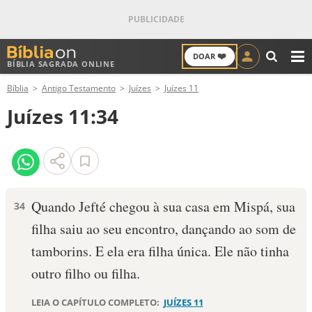
❤️
DOAR
BÍBLIA SAGRADA ONLINE
M
Bíblia
Antigo Testamento
Juízes
Juízes 11
ANTIGO TESTAMENTO
Juízes 11:34
NOVO TESTAMENTO
VERSÍCULOS
VERSÍCULO DO DIA
Quando Jefté chegou à sua casa em Mispá, sua
34
filha saiu ao seu encontro, dançando ao som de
PALAVRA DO DIA
tamborins. E ela era filha única. Ele não tinha
SALMO DO DIA
outro filho ou filha.
DEVOCIONAL DIÁRIO
LEIA O CAPÍTULO COMPLETO:
JUÍZES 11