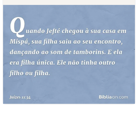
10 MANDAMENTOS
ESTUDOS BÍBLICOS
ESBOÇOS DE PREGAÇÃO
TEMAS
PERGUNTE À BÍBLIA
IA
TERMO BÍBLICO
JOGOS
QUEM SOMOS
LOJA BÍBLIAON